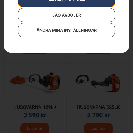
JAG AVBÖJER
Husqvarna 122C
HUSQVARNA 129C
ÄNDRA MINA INSTÄLLNINGAR
2 390
kr
2 990
kr
Läs mer
Läs mer
HUSQVARNA 129LK
HUSQVARNA 525LK
3 590
kr
5 790
kr
Läs mer
Läs mer