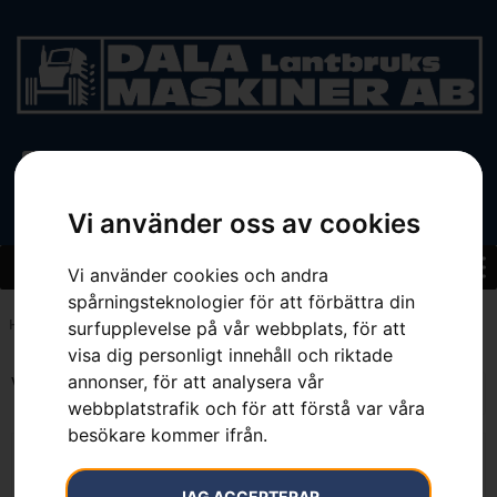
BEGAGNAT
Vi använder oss av cookies
Vi använder cookies och andra
spårningsteknologier för att förbättra din
Hem
»
Sortiment
»
Trädgård
»
Grästrimmers
»
Bensindrivna Trimmers
surfupplevelse på vår webbplats, för att
visa dig personligt innehåll och riktade
annonser, för att analysera vår
Visar alla 10 resultat
webbplatstrafik och för att förstå var våra
besökare kommer ifrån.
JAG ACCEPTERAR