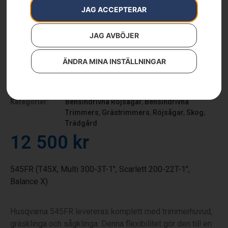
JAG ACCEPTERAR
JAG AVBÖJER
ÄNDRA MINA INSTÄLLNINGAR
Husqvarna 545FR
Artikelnummer:
967637904
Kategorier:
Bensindrivna Röjsågar
,
Bensindrivna
Trimmers
,
Grästrimmers
,
Röjsågar
,
Skog
,
Trädgård
12 500
kr
545FR (T45X, Multi 300-3T-1″, Scarlett 200-22T-1″,
Balance X)
Husqvarna 545FR levereras komplett med trimmerhuvud,
gräsklinga och sågklinga. Denna flexibilitet gör den till en