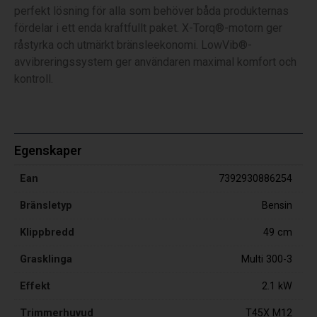
perfekt lösning för alla som behöver båda produkternas
fördelar i ett enda kraftfullt paket. X-Torq®-motorn ger
råstyrka och utmärkt bränsleekonomi. LowVib®-
avvibreringssystem ger användaren maximal komfort och
kontroll.
Egenskaper
Ean
7392930886254
Bränsletyp
Bensin
Klippbredd
49 cm
Grasklinga
Multi 300-3
Effekt
2.1 kW
Trimmerhuvud
T45X M12