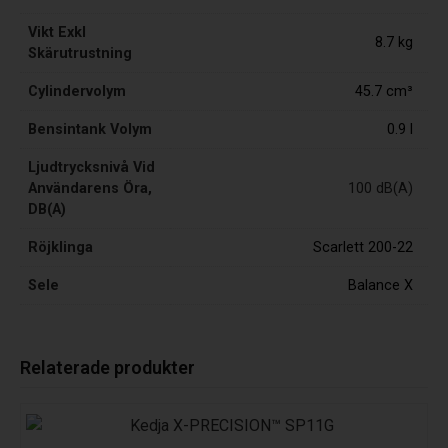
Vikt Exkl
8.7 kg
Skärutrustning
Cylindervolym
45.7 cm³
Bensintank Volym
0.9 l
Ljudtrycksnivå Vid
Användarens Öra,
100 dB(A)
DB(A)
Röjklinga
Scarlett 200-22
Sele
Balance X
Relaterade produkter