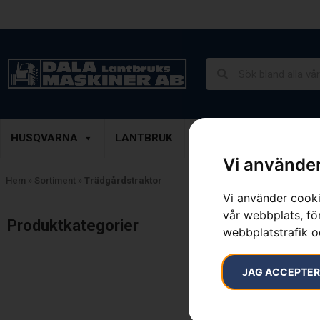
Lantbruk, Entreprenad & Grönytor
Demoprodukter
HUSQVARNA
LANTBRUK
ENTREPRENAD
GRÖ
Vi använder
Hem
»
Sortiment
»
Trädgårdstraktor
Vi använder cooki
vår webbplats, för
Inga resultat.
Produktkategorier​
webbplatstrafik o
JAG ACCEPTE