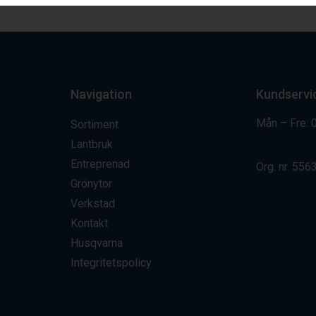
Navigation
Kundservi
Mån – Fre: 
Sortiment
Lantbruk
Entreprenad
Org. nr.
556
Grönytor
Verkstad
Kontakt
Husqvarna
Integritetspolicy