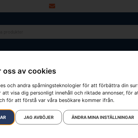
info@dalamaskin.se
NYTOR
DRIVMEDEL
RESERVDELAR
VERKSTAD
 oss av cookies
es och andra spårningsteknologier för att förbättra din su
 att visa dig personligt innehåll och riktade annonser, för a
ch för att förstå var våra besökare kommer ifrån.
RAR
JAG AVBÖJER
ÄNDRA MINA INSTÄLLNINGAR