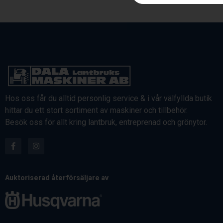
Hos oss får du alltid personlig service & i vår välfyllda butik
hittar du ett stort sortiment av maskiner och tillbehör.
Besök oss för allt kring lantbruk, entreprenad och grönytor.
Auktoriserad återförsäljare av