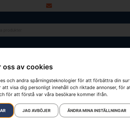
info@dalamaskin.se
NYTOR
DRIVMEDEL
RESERVDELAR
VERKSTAD
 oss av cookies
es och andra spårningsteknologier för att förbättra din su
 att visa dig personligt innehåll och riktade annonser, för a
ch för att förstå var våra besökare kommer ifrån.
RAR
JAG AVBÖJER
ÄNDRA MINA INSTÄLLNINGAR