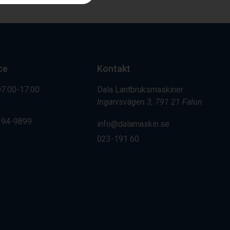
ce
Kontakt
07.00-17.00
Dala Lantbruksmaskiner
Ingarvsvägen 3, 791 21 Falun
394-9899
info@dalamaskin.se
023-191 60