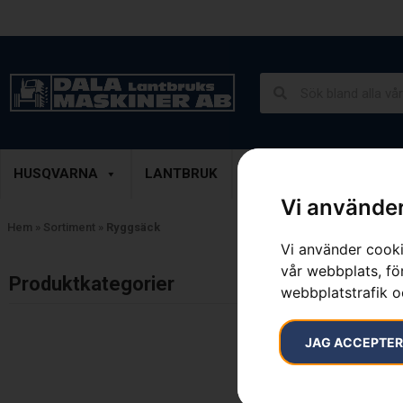
Lantbruk, Entreprenad & Grönytor
Demoprodukter
HUSQVARNA
LANTBRUK
ENTREPRENAD
GRÖ
Vi använder
Hem
»
Sortiment
»
Ryggsäck
Vi använder cooki
vår webbplats, för
Inga resultat.
Produktkategorier​
webbplatstrafik o
JAG ACCEPTE