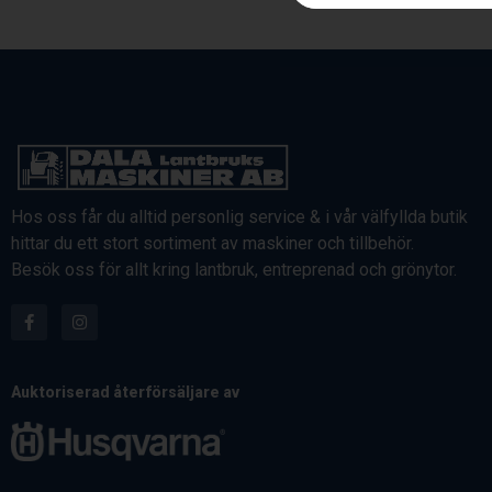
Hos oss får du alltid personlig service & i vår välfyllda butik
hittar du ett stort sortiment av maskiner och tillbehör.
Besök oss för allt kring lantbruk, entreprenad och grönytor.
Auktoriserad återförsäljare av