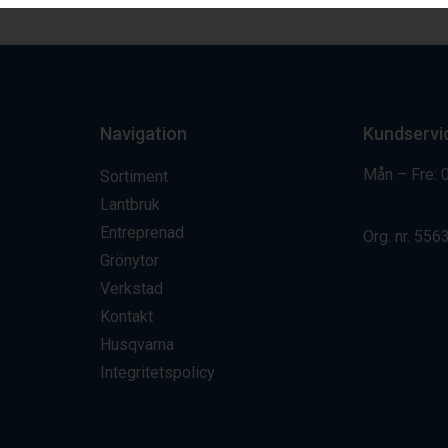
Navigation
Kundservi
Mån – Fre: 
Sortiment
Lantbruk
Entreprenad
Org. nr.
556
Grönytor
Verkstad
Kontakt
Husqvarna
Integritetspolicy