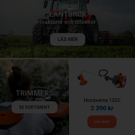
LANTBRUK
Traktorer och tillbehör
LÄS MER
TRIMMERS
Husqvarna 122C
2 390
kr
SE SORTIMENT
Läs mer