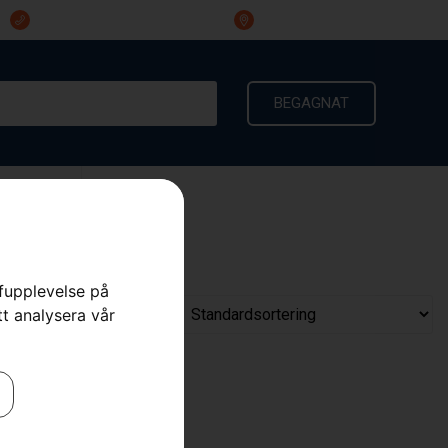
023-191 60
Ingarvsvägen 3, 791 21 Falun
BEGAGNAT
KONTAKT
rfupplevelse på
tt analysera vår