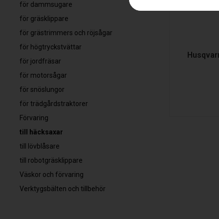
för dammsugare
för gräsklippare
för grästrimmers och röjsågar
för högtryckstvättar
Husqvar
för jordfräsar
för motorsågar
för snöslungor
för trädgårdstraktorer
Förvaring
till häcksaxar
till lövblåsare
till robotgräsklippare
Väskor och förvaring
Verktygsbälten och tillbehör