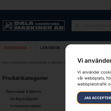
Lantbruk, Entreprenad & Grönytor
Demoprodukter
HUSQVARNA
LANTBRUK
ENTREPRENAD
GRÖ
Vi använder
Hem
»
Sortiment
»
Reservdelar & tillbehör
»
till häcksaxar
Vi använder cooki
Endast ett sök
Produktkategorier​
vår webbplats, för
webbplatstrafik o
Reservdelar & tillbehör
JAG ACCEPTE
för åkgräsklippare
för batteriprodukter