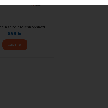
na Aspire™ teleskopskaft
899
kr
Läs mer