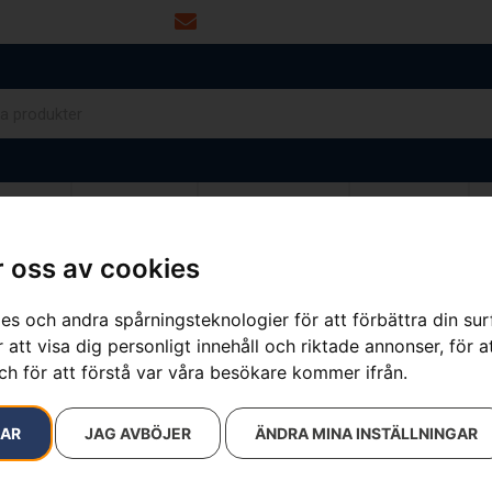
info@dalamaskin.se
NYTOR
DRIVMEDEL
RESERVDELAR
VERKSTAD
 oss av cookies
es och andra spårningsteknologier för att förbättra din su
resultat
 att visa dig personligt innehåll och riktade annonser, för a
ch för att förstå var våra besökare kommer ifrån.
RAR
JAG AVBÖJER
ÄNDRA MINA INSTÄLLNINGAR