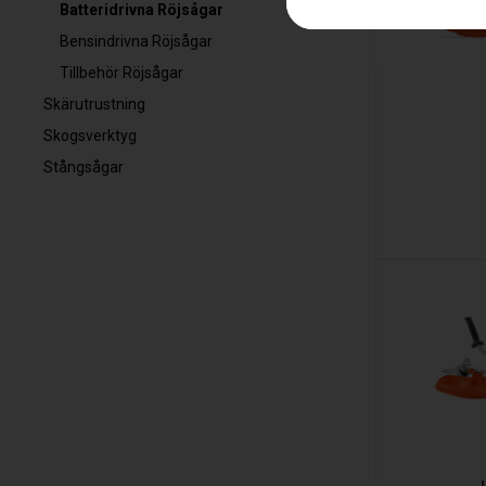
Batteridrivna Röjsågar
Bensindrivna Röjsågar
Tillbehör Röjsågar
Skärutrustning
Skogsverktyg
Stångsågar