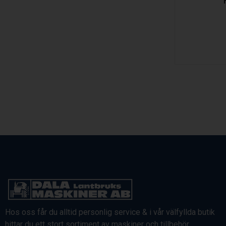
Hos oss får du alltid personlig service & i vår välfyllda butik
hittar du ett stort sortiment av maskiner och tillbehör.