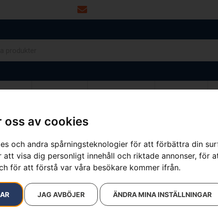
info@dalamaskin.se
NYTOR
DRIVMEDEL
RESERVDELAR
VERKSTAD
 oss av cookies
es och andra spårningsteknologier för att förbättra din su
sultat
 att visa dig personligt innehåll och riktade annonser, för a
ch för att förstå var våra besökare kommer ifrån.
RAR
JAG AVBÖJER
ÄNDRA MINA INSTÄLLNINGAR