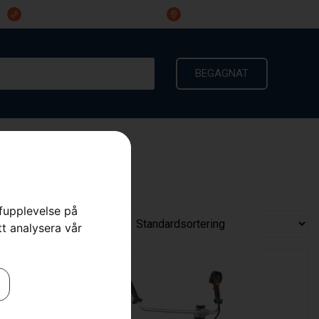
023-191 60
Ingarvsvägen 3, 791 21 Falun
BEGAGNAT
KONTAKT
rfupplevelse på
tt analysera vår