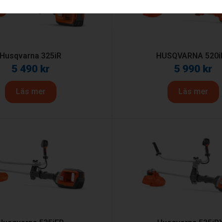
Husqvarna 325iR​
HUSQVARNA 520i
5 490
kr
5 990
kr
Läs mer
Läs mer