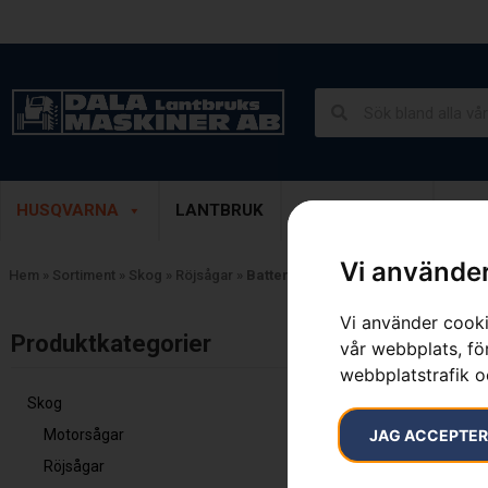
Lantbruk, Entreprenad & Grönytor
Demoprodukter
HUSQVARNA
LANTBRUK
ENTREPRENAD
GRÖ
Vi använder
Hem
»
Sortiment
»
Skog
»
Röjsågar
»
Batteridrivna Röjsågar
Vi använder cooki
Visar alla 5 re
Produktkategorier​
vår webbplats, för
webbplatstrafik o
Skog
Motorsågar
JAG ACCEPTE
Röjsågar