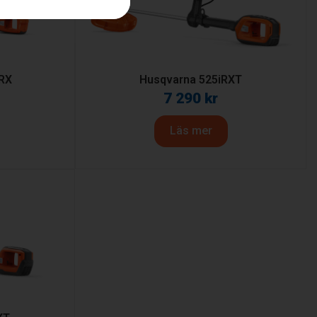
RX
Husqvarna 525iRXT
7 290
kr
Läs mer