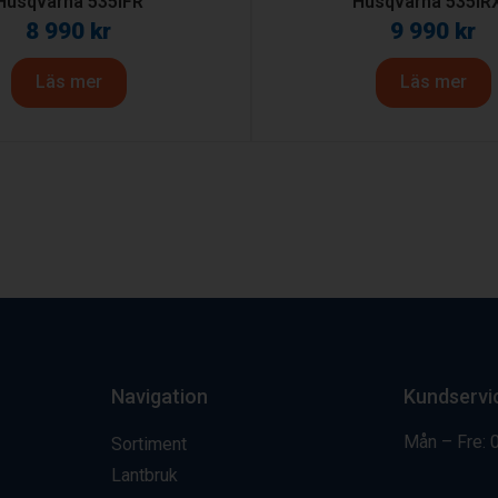
Husqvarna 535iFR
Husqvarna 535iR
8 990
kr
9 990
kr
Läs mer
Läs mer
Navigation
Kundservi
Mån – Fre: 
Sortiment
Lantbruk