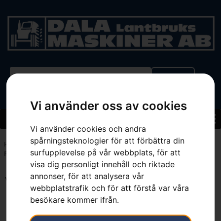
BEGAGNAT
Vi använder oss av cookies
Vi använder cookies och andra
spårningsteknologier för att förbättra din
Hem
»
Sortiment
»
Reservdelar & tillbehör
»
för trädgårdstraktorer
»
surfupplevelse på vår webbplats, för att
Frontmonterade tillbehör
visa dig personligt innehåll och riktade
annonser, för att analysera vår
Visar 1–12 av 47 resultat
webbplatstrafik och för att förstå var våra
besökare kommer ifrån.