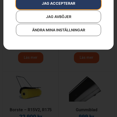
JAG ACCEPTERAR
JAG AVBÖJER
ÄNDRA MINA INSTÄLLNINGAR
Slåtterbalk
Strängläggare
86 900
kr
98 900
kr
Läs mer
Läs mer
Borste – R15V2, R175
Gummiblad
22 900
kr
999
kr