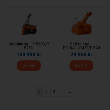
Snöslunga – P 520D/P
Snöslunga –
525D
PF18/21/R422/P 524
109 900
kr
29 900
kr
Läs mer
Läs mer
1
2
3
4
→