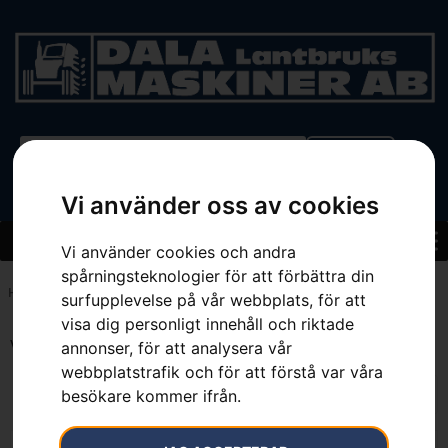
BEGAGNAT
Vi använder oss av cookies
Vi använder cookies och andra
spårningsteknologier för att förbättra din
Hem
»
Sortiment
»
Skor & Kläder
»
Skyddsglasögon & Visir
surfupplevelse på vår webbplats, för att
visa dig personligt innehåll och riktade
Visar 1–12 av 13 resultat
annonser, för att analysera vår
webbplatstrafik och för att förstå var våra
besökare kommer ifrån.