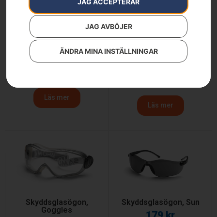
JAG ACCEPTERAR
JAG AVBÖJER
ÄNDRA MINA INSTÄLLNINGAR
Skyddsglasögon, Clear
Skyddsglasögon, Clear
X
149
kr
199
kr
Läs mer
Läs mer
Skyddsglasögon,
Skyddsglasögon, Sun
Goggles
179
kr