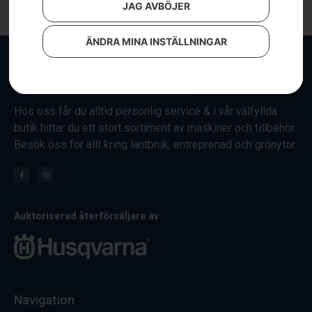
JAG AVBÖJER
ÄNDRA MINA INSTÄLLNINGAR
Hos oss får du alltid personlig service & i vår välfyllda
butik hittar du ett stort sortiment av maskiner och tillbehör.
Besök oss för allt kring lantbruk, entreprenad och grönytor.
Auktoriserad återförsäljare av
Navigation