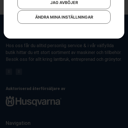
JAG AVBÖJER
ÄNDRA MINA INSTÄLLNINGAR
Hos oss får du alltid personlig service & i vår välfyllda
butik hittar du ett stort sortiment av maskiner och tillbehör.
Besök oss för allt kring lantbruk, entreprenad och grönytor.
Auktoriserad återförsäljare av
Navigation