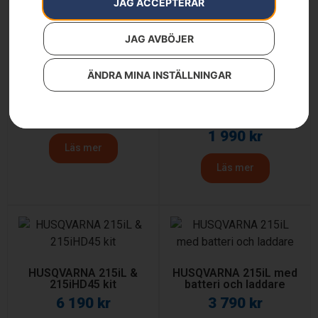
JAG ACCEPTERAR
JAG AVBÖJER
ÄNDRA MINA INSTÄLLNINGAR
HUSQVARNA 110iL FLXi
med batteri och laddare
HUSQVARNA 110iL FLXi
3 290
kr
utan batteri och laddare
1 990
kr
Läs mer
Läs mer
HUSQVARNA 215iL &
HUSQVARNA 215iL med
215iHD45 kit
batteri och laddare
6 190
kr
3 790
kr