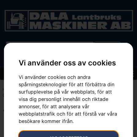
BEGAGNAT
Vi använder oss av cookies
Vi använder cookies och andra
spårningsteknologier för att förbättra din
Hem
»
Sortiment
»
Trädgård
»
Grästrimmers
»
Batteridrivna
surfupplevelse på vår webbplats, för att
Grästrimmers
visa dig personligt innehåll och riktade
annonser, för att analysera vår
Visar 1–12 av 15 resultat
webbplatstrafik och för att förstå var våra
besökare kommer ifrån.