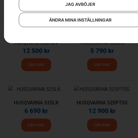
JAG AVBÖJER
Läs mer
Läs mer
ÄNDRA MINA INSTÄLLNINGAR
Husqvarna 525HE4
HUSQVARNA 525LK
12 500
kr
5 790
kr
Läs mer
Läs mer
HUSQVARNA 525LK
HUSQVARNA 525PT5S
6 690
kr
12 900
kr
Läs mer
Läs mer