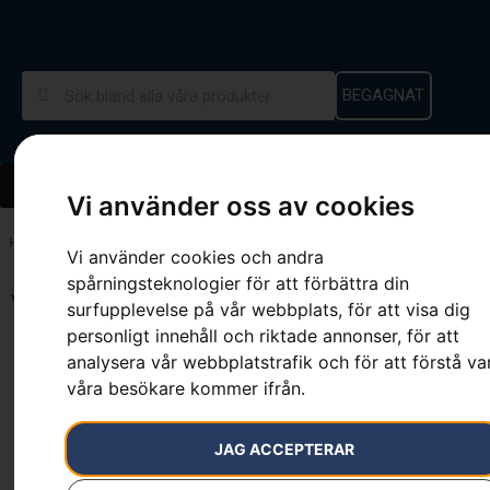
BEGAGNAT
Vi använder oss av cookies
Hem
»
25.4 cm³
Vi använder cookies och andra
spårningsteknologier för att förbättra din
Visar alla 8 resultat
surfupplevelse på vår webbplats, för att visa dig
personligt innehåll och riktade annonser, för att
analysera vår webbplatstrafik och för att förstå va
våra besökare kommer ifrån.
Husqvarna 525BX
HUSQVARNA 525HE3
JAG ACCEPTERAR
5 990
kr
11 900
kr