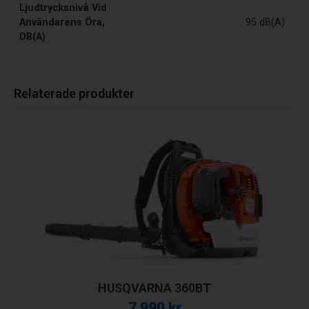
Ljudtrycksnivå Vid
Användarens Öra,
95 dB(A)
DB(A)
Relaterade produkter
HUSQVARNA 360BT
7 990
kr