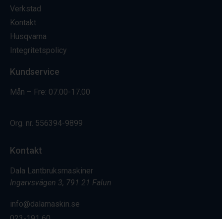
Verkstad
Kontakt
Husqvarna
Integritetspolicy
Kundservice
Mån – Fre: 07.00-17.00
Org. nr.
556394-9899
Kontakt
Dala Lantbruksmaskiner
Ingarvsvägen 3, 791 21 Falun
info@dalamaskin.se
023-191 60