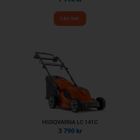
Läs mer
HUSQVARNA LC 141C
3 790
kr