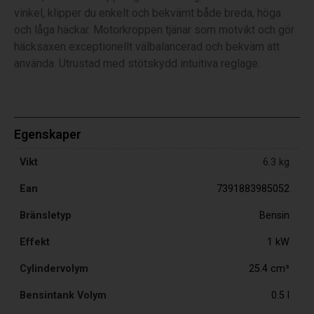
vinkel, klipper du enkelt och bekvämt både breda, höga
och låga häckar. Motorkroppen tjänar som motvikt och gör
häcksaxen exceptionellt välbalancerad och bekväm att
använda. Utrustad med stötskydd intuitiva reglage.
Egenskaper
Vikt
6.3 kg
Ean
7391883985052
Bränsletyp
Bensin
Effekt
1 kW
Cylindervolym
25.4 cm³
Bensintank Volym
0.5 l