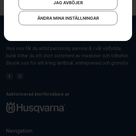
JAG AVBÖJER
ÄNDRA MINA INSTÄLLNINGAR
Hos oss får du alltid personlig service & i vår välfyllda
butik hittar du ett stort sortiment av maskiner och tillbehör.
Besök oss för allt kring lantbruk, entreprenad och grönytor.
Auktoriserad återförsäljare av
Navigation