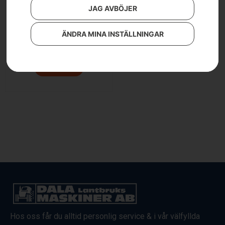
JAG AVBÖJER
ÄNDRA MINA INSTÄLLNINGAR
HUSQVARNA P 525DX
Läs mer
Hos oss får du alltid personlig service & i vår välfyllda