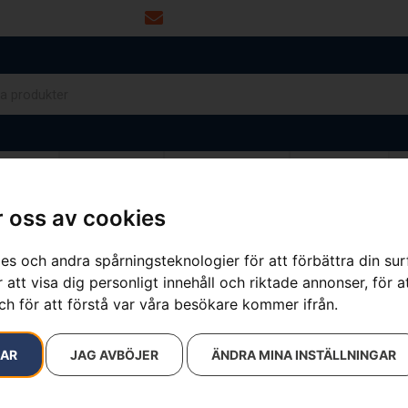
info@dalamaskin.se
NYTOR
DRIVMEDEL
RESERVDELAR
VERKSTAD
 oss av cookies
es och andra spårningsteknologier för att förbättra din su
resultat
 att visa dig personligt innehåll och riktade annonser, för a
ch för att förstå var våra besökare kommer ifrån.
RAR
JAG AVBÖJER
ÄNDRA MINA INSTÄLLNINGAR