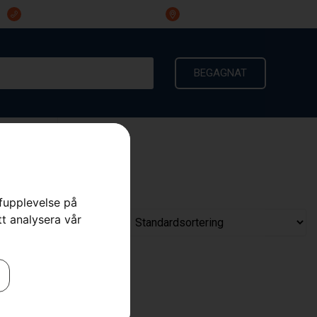
023-191 60
Ingarvsvägen 3, 791 21 Falun
BEGAGNAT
KONTAKT
rfupplevelse på
tt analysera vår