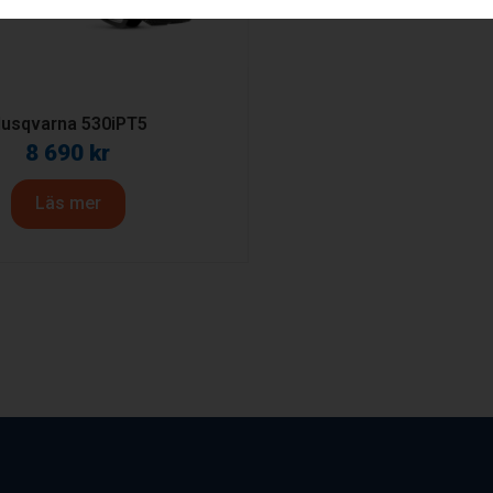
usqvarna 530iPT5
8 690
kr
Läs mer