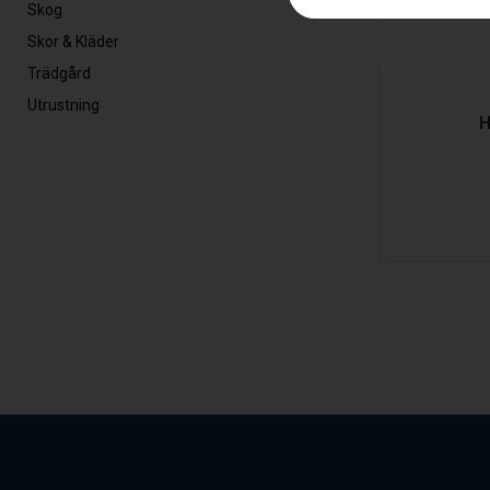
Skog
Skor & Kläder
Trädgård
Utrustning
H