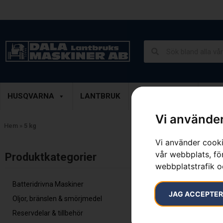
Lantbruk, Entreprenad & Grönytor
Demoprodukter
HUSQVARNA
LANTBRUK
ENTREPRENAD
GRÖ
Vi använder
Hem
»
5 kg
Vi använder cooki
Endast ett sök
vår webbplats, för
Produktkategorier​
webbplatstrafik o
Batteridrivna Maskiner
JAG ACCEPTE
Oljor, bränslen & smörjmedel
Reservdelar & tillbehör