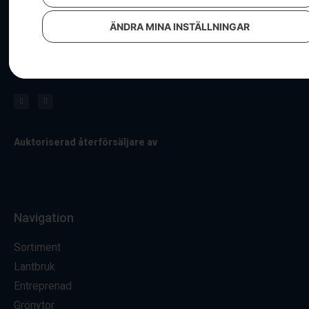
ÄNDRA MINA INSTÄLLNINGAR
Hos oss får du alltid personlig service & i vår välfyllda
butik hittar du ett stort sortiment av maskiner och tillbehör.
Besök oss för allt kring lantbruk, entreprenad och grönytor.
Auktoriserad återförsäljare av
Navigation
Sortiment
Lantbruk
Entreprenad
Grönytor