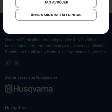
JAG AVBÖJER
ÄNDRA MINA INSTÄLLNINGAR
Hos oss får du alltid personlig service & i vår välfyllda
butik hittar du ett stort sortiment av maskiner och tillbehör.
Besök oss för allt kring lantbruk, entreprenad och grönytor.
Auktoriserad återförsäljare av
Navigation