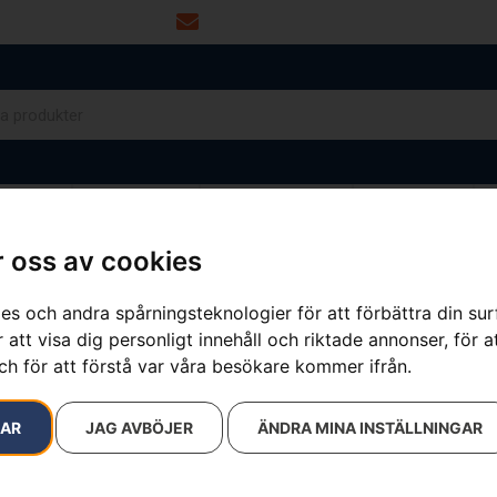
info@dalamaskin.se
NYTOR
DRIVMEDEL
RESERVDELAR
VERKSTAD
 oss av cookies
es och andra spårningsteknologier för att förbättra din su
 att visa dig personligt innehåll och riktade annonser, för a
ch för att förstå var våra besökare kommer ifrån.
RAR
JAG AVBÖJER
ÄNDRA MINA INSTÄLLNINGAR