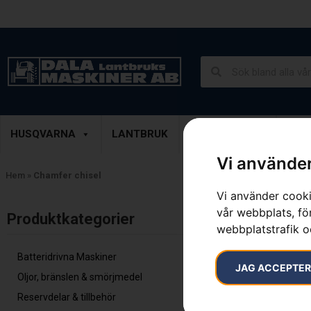
Lantbruk, Entreprenad & Grönytor
Demoprodukter
HUSQVARNA
LANTBRUK
ENTREPRENAD
GRÖ
Vi använder
Hem
»
Chamfer chisel
Vi använder cooki
vår webbplats, för
Inga resultat.
Produktkategorier​
webbplatstrafik o
Batteridrivna Maskiner
JAG ACCEPTE
Oljor, bränslen & smörjmedel
Reservdelar & tillbehör