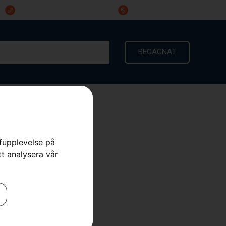
023-191 60
Ingarvsvägen 3, 791 21 Falun
BEGAGNAT
KONTAKT
rfupplevelse på
tt analysera vår