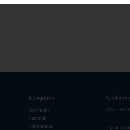
Navigation
Kundservi
Mån – Fre: 
Sortiment
Lantbruk
Entreprenad
Org. nr.
556