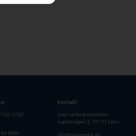
ce
Kontakt
07.00-17.00
Dala Lantbruksmaskiner
Ingarvsvägen 3, 791 21 Falun
394-9899
info@dalamaskin.se