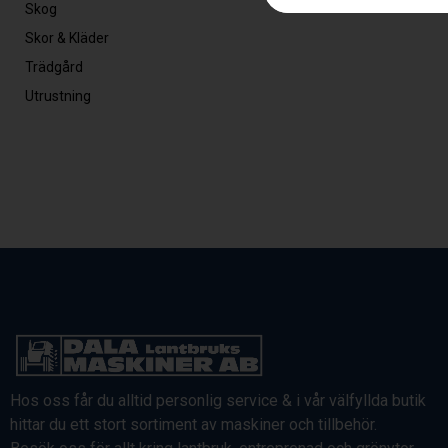
Skog
Skor & Kläder
Trädgård
Utrustning
Hos oss får du alltid personlig service & i vår välfyllda butik
hittar du ett stort sortiment av maskiner och tillbehör.