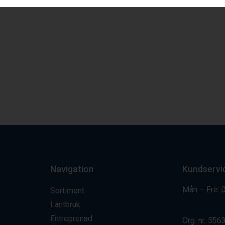
Navigation
Kundservi
Mån – Fre: 
Sortiment
Lantbruk
Entreprenad
Org. nr.
556