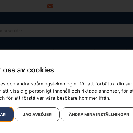
info@dalamaskin.se
NYTOR
DRIVMEDEL
RESERVDELAR
VERKSTAD
 oss av cookies
es och andra spårningsteknologier för att förbättra din su
 att visa dig personligt innehåll och riktade annonser, för a
ch för att förstå var våra besökare kommer ifrån.
RAR
JAG AVBÖJER
ÄNDRA MINA INSTÄLLNINGAR