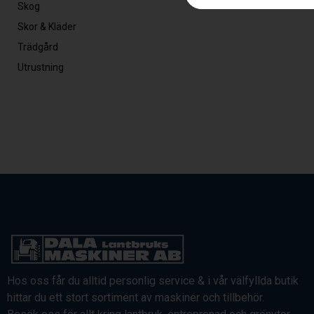
Skog
Skor & Kläder
Trädgård
Utrustning
Hos oss får du alltid personlig service & i vår välfyllda butik
hittar du ett stort sortiment av maskiner och tillbehör.