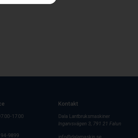
ce
Kontakt
07.00-17.00
Dala Lantbruksmaskiner
Ingarvsvägen 3, 791 21 Falun
394-9899
info@dalamaskin.se