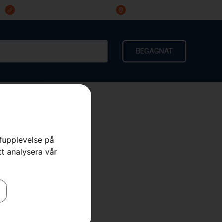
023-191 60
Ingarvsvägen 3, 791 21 Falun
BEGAGNAT
KONTAKT
rfupplevelse på
tt analysera vår