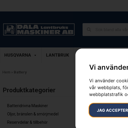
Lantbruk, Entreprenad & Grönytor
Demoprodukter
HUSQVARNA
LANTBRUK
ENTREPRENAD
GRÖ
Vi använder
Hem
»
Battery
Vi använder cooki
vår webbplats, för
Inga resultat.
Produktkategorier​
webbplatstrafik o
Batteridrivna Maskiner
JAG ACCEPTE
Oljor, bränslen & smörjmedel
Reservdelar & tillbehör