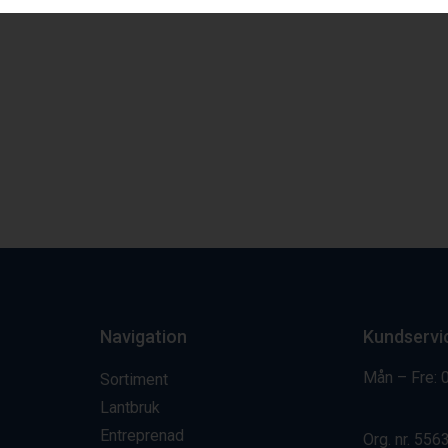
Navigation
Kundservi
Mån – Fre: 
Sortiment
Lantbruk
Entreprenad
Org. nr.
556