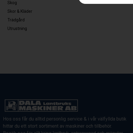
Skog
Skor & Kläder
Trädgård
Utrustning
Hos oss får du alltid personlig service & i vår välfyllda butik
hittar du ett stort sortiment av maskiner och tillbehör.