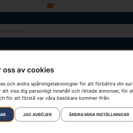
info@dalamaskin.se
NYTOR
DRIVMEDEL
RESERVDELAR
VERKSTAD
 oss av cookies
es och andra spårningsteknologier för att förbättra din su
 att visa dig personligt innehåll och riktade annonser, för a
ch för att förstå var våra besökare kommer ifrån.
RAR
JAG AVBÖJER
ÄNDRA MINA INSTÄLLNINGAR