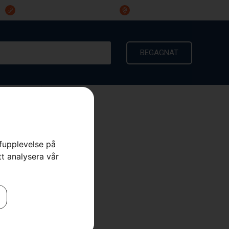
023-191 60
Ingarvsvägen 3, 791 21 Falun
BEGAGNAT
KONTAKT
rfupplevelse på
tt analysera vår