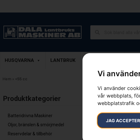
Lantbruk, Entreprenad & Grönytor
Demoprodukter
HUSQVARNA
LANTBRUK
ENTREPRENAD
GRÖ
Vi använder
Hem
»
<55 cc
Vi använder cooki
vår webbplats, för
Inga resultat.
Produktkategorier​
webbplatstrafik o
Batteridrivna Maskiner
JAG ACCEPTE
Oljor, bränslen & smörjmedel
Reservdelar & tillbehör