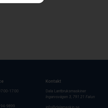
ce
Kontakt
07.00-17.00
Dala Lantbruksmaskiner
Ingarvsvägen 3, 791 21 Falun
394-9899
info@dalamaskin.se