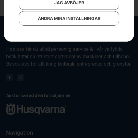
JAG AVBÖJER
ÄNDRA MINA INSTÄLLNINGAR
Hos oss får du alltid personlig service & i vår välfyllda
butik hittar du ett stort sortiment av maskiner och tillbehör.
Besök oss för allt kring lantbruk, entreprenad och grönytor.
Auktoriserad återförsäljare av
Navigation