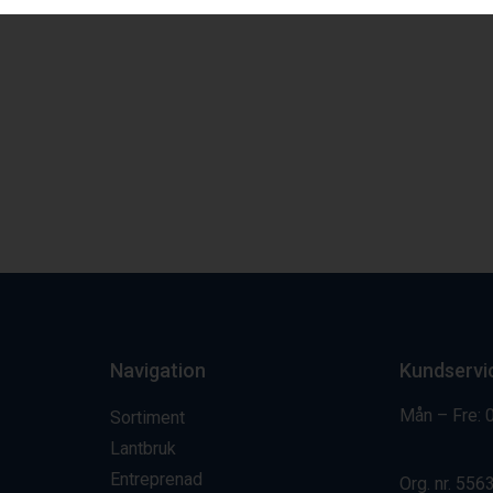
Navigation
Kundservi
Mån – Fre: 
Sortiment
Lantbruk
Entreprenad
Org. nr.
556