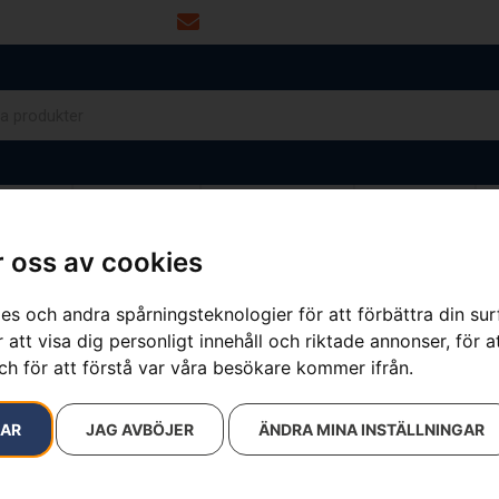
info@dalamaskin.se
NYTOR
DRIVMEDEL
RESERVDELAR
VERKSTAD
 oss av cookies
es och andra spårningsteknologier för att förbättra din su
 att visa dig personligt innehåll och riktade annonser, för a
ch för att förstå var våra besökare kommer ifrån.
RAR
JAG AVBÖJER
ÄNDRA MINA INSTÄLLNINGAR