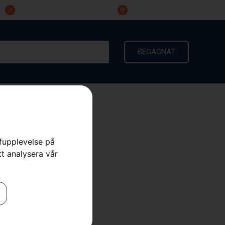
023-191 60
Ingarvsvägen 3, 791 21 Falun
BEGAGNAT
KONTAKT
rfupplevelse på
tt analysera vår