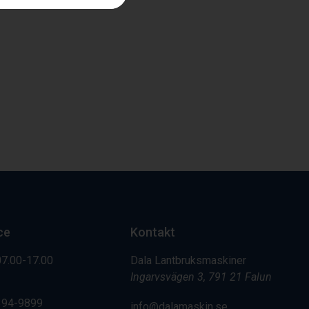
ce
Kontakt
07.00-17.00
Dala Lantbruksmaskiner
Ingarvsvägen 3, 791 21 Falun
394-9899
info@dalamaskin.se