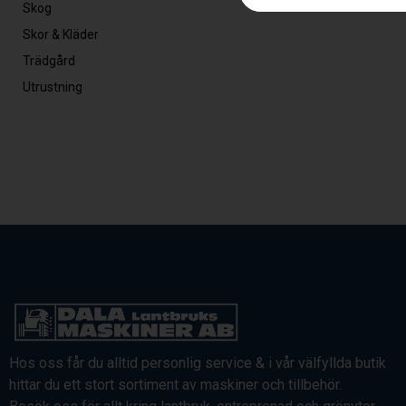
Skog
Skor & Kläder
Trädgård
Utrustning
Hos oss får du alltid personlig service & i vår välfyllda butik
hittar du ett stort sortiment av maskiner och tillbehör.