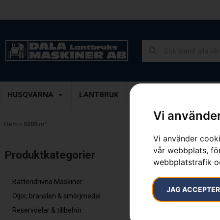
Lantbruk, Entreprenad & Grönytor
Demoprodukter
HUSQVARNA
LANTBRUK
ENTREPRENAD
GRÖ
Vi använder
Hem
»
5000 m²
Vi använder cooki
vår webbplats, för
Inga resultat.
Produktkategorier​
webbplatstrafik o
Batteridrivna Maskiner
JAG ACCEPTE
Oljor, bränslen & smörjmedel
Reservdelar & tillbehör