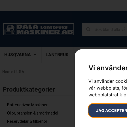
Lantbruk, Entreprenad & Grönytor
Demoprodukter
HUSQVARNA
LANTBRUK
ENTREPRENAD
GRÖ
Vi använder
Hem
»
14.5 A
Vi använder cooki
Endast ett sök
vår webbplats, för
Produktkategorier​
webbplatstrafik o
Batteridrivna Maskiner
JAG ACCEPTE
Oljor, bränslen & smörjmedel
Reservdelar & tillbehör