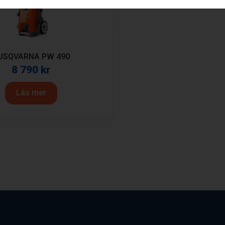
USQVARNA PW 490
8 790
kr
Läs mer