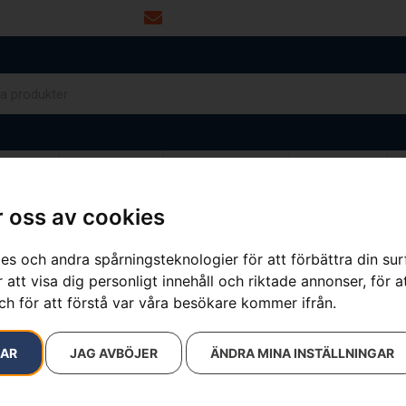
info@dalamaskin.se
NYTOR
DRIVMEDEL
RESERVDELAR
VERKSTAD
 oss av cookies
es och andra spårningsteknologier för att förbättra din su
resultat
 att visa dig personligt innehåll och riktade annonser, för a
ch för att förstå var våra besökare kommer ifrån.
RAR
JAG AVBÖJER
ÄNDRA MINA INSTÄLLNINGAR