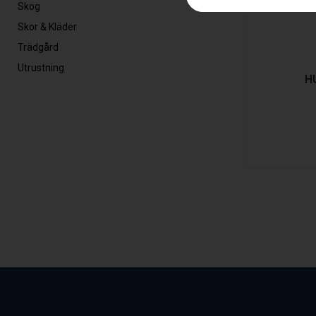
Skog
Skor & Kläder
Trädgård
Utrustning
H