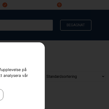
023-191 60
Ingarvsvägen 3, 791 21 Falun
BEGAGNAT
KONTAKT
rfupplevelse på
tt analysera vår