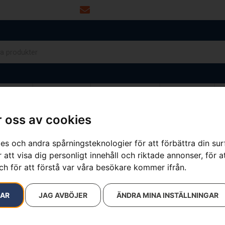
info@dalamaskin.se
NYTOR
DRIVMEDEL
RESERVDELAR
VERKSTAD
 oss av cookies
es och andra spårningsteknologier för att förbättra din su
sultat
 att visa dig personligt innehåll och riktade annonser, för a
ch för att förstå var våra besökare kommer ifrån.
RAR
JAG AVBÖJER
ÄNDRA MINA INSTÄLLNINGAR