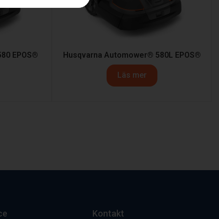
580 EPOS®
Husqvarna Automower® 580L EPOS®
Läs mer
ce
Kontakt