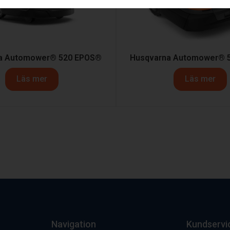
a Automower® 520 EPOS®
Husqvarna Automower® 
Läs mer
Läs mer
Navigation
Kundservi