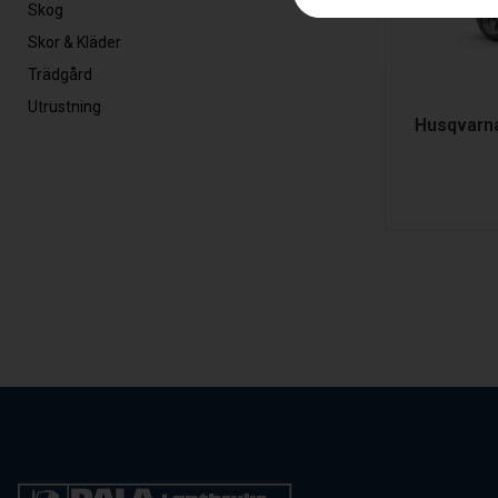
Skog
Skor & Kläder
Trädgård
Utrustning
Husqvarn