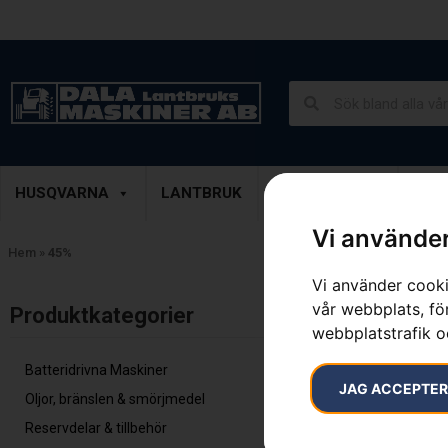
Lantbruk, Entreprenad & Grönytor
Demoprodukter
HUSQVARNA
LANTBRUK
ENTREPRENAD
GRÖ
Vi använder
Hem
»
45%
Vi använder cooki
Visar alla 3 re
vår webbplats, för
Produktkategorier​
webbplatstrafik o
Batteridrivna Maskiner
JAG ACCEPTE
Oljor, bränslen & smörjmedel
Reservdelar & tillbehör