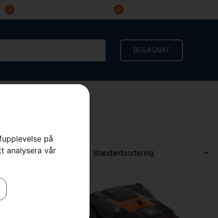
023-191 60
Ingarvsvägen 3, 791 21 Falun
BEGAGNAT
KONTAKT
rfupplevelse på
tt analysera vår