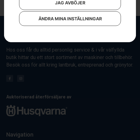
JAG AVBÖJER
ÄNDRA MINA INSTÄLLNINGAR
Hos oss får du alltid personlig service & i vår välfyllda
butik hittar du ett stort sortiment av maskiner och tillbehör.
Besök oss för allt kring lantbruk, entreprenad och grönytor.
Auktoriserad återförsäljare av
Navigation