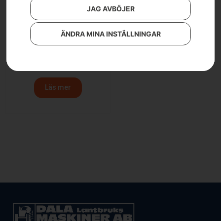
JAG AVBÖJER
ÄNDRA MINA INSTÄLLNINGAR
Husqvarna DH110 FLXi
häcksax
1 790
kr
Läs mer