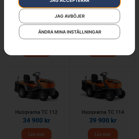
JAG ACCEPTERAR
JAG AVBÖJER
Husqvarna P 524X EFI
Husqvarna P 524XR EFI
ÄNDRA MINA INSTÄLLNINGAR
229 900
kr
299 900
kr
Läs mer
Läs mer
Husqvarna TC 112
Husqvarna TC 114
34 900
kr
39 900
kr
Läs mer
Läs mer