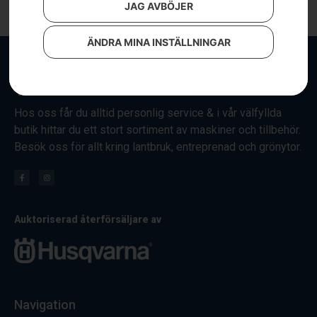
JAG AVBÖJER
ÄNDRA MINA INSTÄLLNINGAR
Hos oss får du alltid personlig service & i vår välfyllda
butik hittar du ett stort sortiment av maskiner och tillbehör.
Besök oss för allt kring lantbruk, entreprenad och grönytor.
Auktoriserad återförsäljare av
Navigation