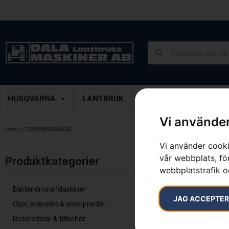
Lantbruk, Entreprenad & Grönytor
Demoprodukter
HUSQVARNA
LANTBRUK
ENTREPRENAD
GRÖ
Vi använder
Hem
»
7393089404634
Vi använder cooki
Endast ett sök
vår webbplats, för
Produktkategorier​
webbplatstrafik o
Batteridrivna Maskiner
JAG ACCEPTE
Oljor, bränslen & smörjmedel
Reservdelar & tillbehör