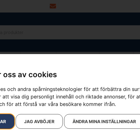
info@dalamaskin.se
NYTOR
DRIVMEDEL
RESERVDELAR
VERKSTAD
 oss av cookies
es och andra spårningsteknologier för att förbättra din su
resultat
 att visa dig personligt innehåll och riktade annonser, för a
ch för att förstå var våra besökare kommer ifrån.
RAR
JAG AVBÖJER
ÄNDRA MINA INSTÄLLNINGAR