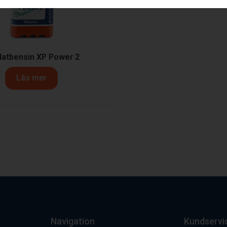
latbensin XP Power 2
Läs mer
Navigation
Kundservi