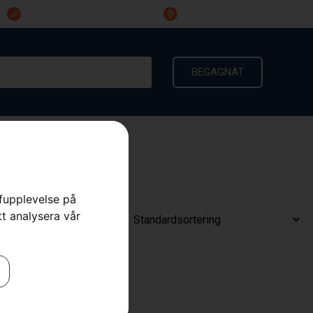
023-191 60
Ingarvsvägen 3, 791 21 Falun
BEGAGNAT
KONTAKT
rfupplevelse på
tt analysera vår