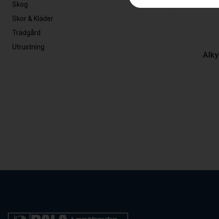
Skog
Skor & Kläder
Trädgård
Utrustning
Alky