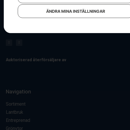
ÄNDRA MINA INSTÄLLNINGAR
Hos oss får du alltid personlig service & i vår välfyllda
butik hittar du ett stort sortiment av maskiner och tillbehör.
Besök oss för allt kring lantbruk, entreprenad och grönytor.
Auktoriserad återförsäljare av
Navigation
Sortiment
Lantbruk
Entreprenad
Grönytor