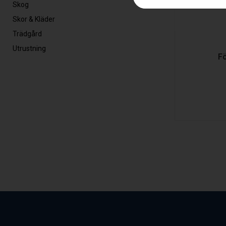
Skog
Skor & Kläder
Trädgård
Utrustning
F