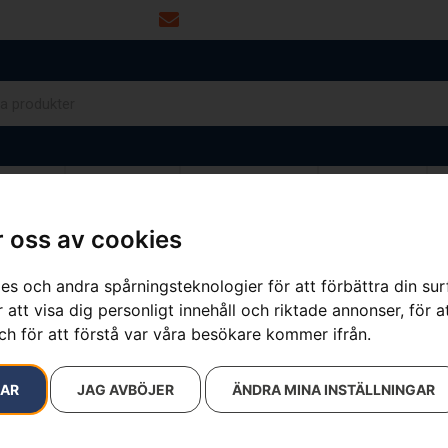
info@dalamaskin.se
NYTOR
DRIVMEDEL
RESERVDELAR
VERKSTAD
 oss av cookies
es och andra spårningsteknologier för att förbättra din su
resultat
 att visa dig personligt innehåll och riktade annonser, för a
ch för att förstå var våra besökare kommer ifrån.
RAR
JAG AVBÖJER
ÄNDRA MINA INSTÄLLNINGAR