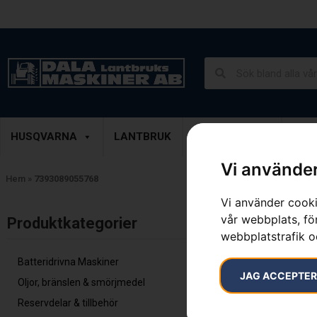
Lantbruk, Entreprenad & Grönytor
Demoprodukter
HUSQVARNA
LANTBRUK
ENTREPRENAD
GRÖ
Vi använder
Hem
»
7393089055768
Vi använder cooki
Endast ett sök
vår webbplats, för
Produktkategorier​
webbplatstrafik o
Batteridrivna Maskiner
JAG ACCEPTE
Oljor, bränslen & smörjmedel
Reservdelar & tillbehör