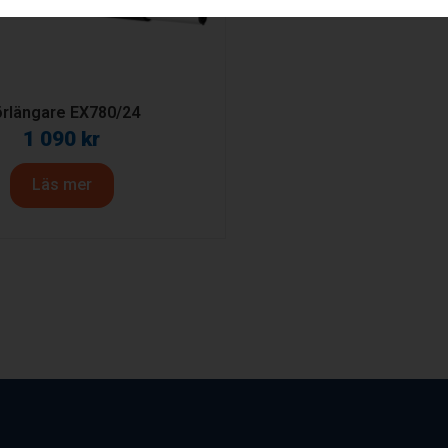
örlängare EX780/24
1 090
kr
Läs mer