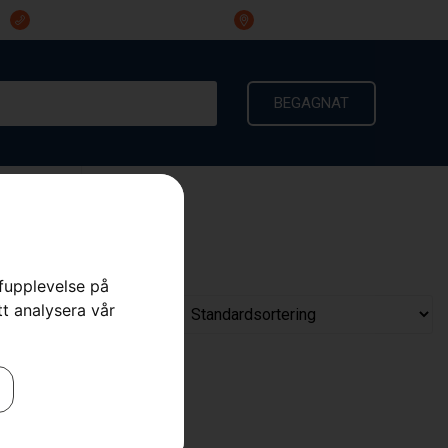
023-191 60
Ingarvsvägen 3, 791 21 Falun
BEGAGNAT
KONTAKT
rfupplevelse på
tt analysera vår