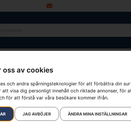
info@dalamaskin.se
NYTOR
DRIVMEDEL
RESERVDELAR
VERKSTAD
 oss av cookies
es och andra spårningsteknologier för att förbättra din su
resultat
 att visa dig personligt innehåll och riktade annonser, för a
ch för att förstå var våra besökare kommer ifrån.
RAR
JAG AVBÖJER
ÄNDRA MINA INSTÄLLNINGAR