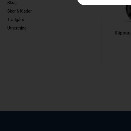
Skog
Skor & Kläder
Trädgård
Utrustning
Klippa