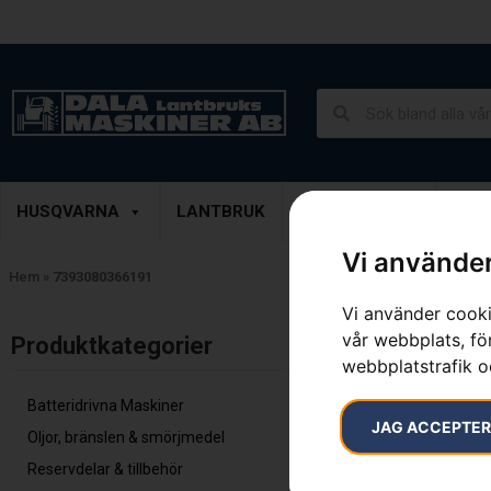
Lantbruk, Entreprenad & Grönytor
Demoprodukter
HUSQVARNA
LANTBRUK
ENTREPRENAD
GRÖ
Vi använder
Hem
»
7393080366191
Vi använder cooki
Endast ett sök
vår webbplats, för
Produktkategorier​
webbplatstrafik o
Batteridrivna Maskiner
JAG ACCEPTE
Oljor, bränslen & smörjmedel
Reservdelar & tillbehör