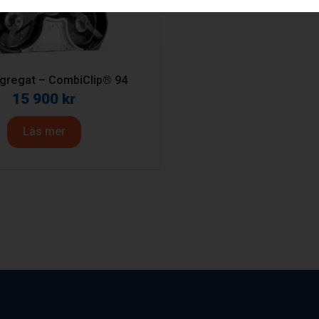
ggregat – CombiClip® 94
15 900
kr
Läs mer