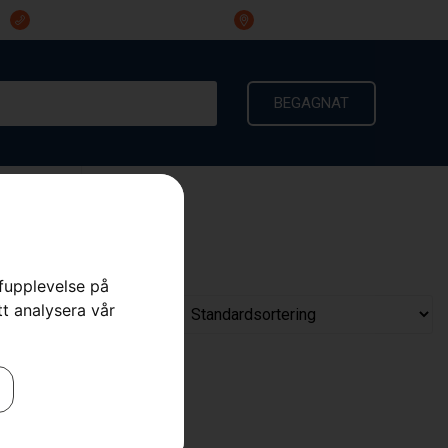
023-191 60
Ingarvsvägen 3, 791 21 Falun
BEGAGNAT
KONTAKT
rfupplevelse på
tt analysera vår