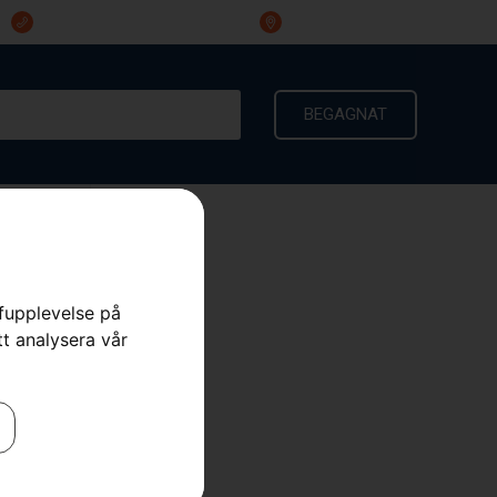
023-191 60
Ingarvsvägen 3, 791 21 Falun
BEGAGNAT
KONTAKT
rfupplevelse på
tt analysera vår