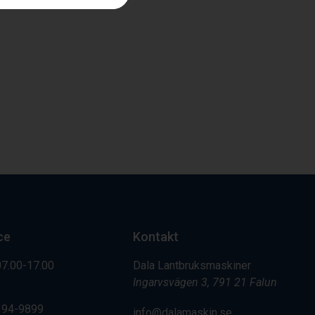
ce
Kontakt
07.00-17.00
Dala Lantbruksmaskiner
Ingarvsvägen 3, 791 21 Falun
394-9899
info@dalamaskin.se