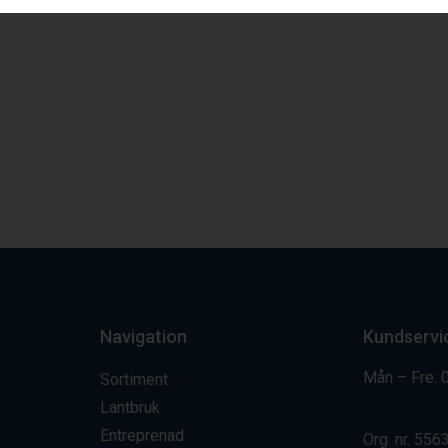
Navigation
Kundservi
Mån – Fre: 
Sortiment
Lantbruk
Entreprenad
Org. nr.
556