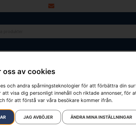
info@dalamaskin.se
NYTOR
DRIVMEDEL
RESERVDELAR
VERKSTAD
 oss av cookies
es och andra spårningsteknologier för att förbättra din su
 att visa dig personligt innehåll och riktade annonser, för a
ch för att förstå var våra besökare kommer ifrån.
RAR
JAG AVBÖJER
ÄNDRA MINA INSTÄLLNINGAR