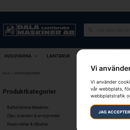
Lantbruk, Entreprenad & Grönytor
Demoprodukter
HUSQVARNA
LANTBRUK
ENTREPRENAD
GRÖ
Vi använder
Hem
»
7392930879805
Vi använder cooki
vår webbplats, för
Inga resultat.
Produktkategorier​
webbplatstrafik o
Batteridrivna Maskiner
JAG ACCEPTE
Oljor, bränslen & smörjmedel
Reservdelar & tillbehör