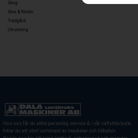
Skog
Skor & Kläder
Trädgård
Utrustning
Hos oss får du alltid personlig service & i vår välfyllda butik
hittar du ett stort sortiment av maskiner och tillbehör.