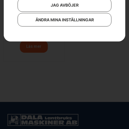
JAG AVBÖJER
ÄNDRA MINA INSTÄLLNINGAR
Husqvarna R 320X AWD
99 900
kr
Läs mer