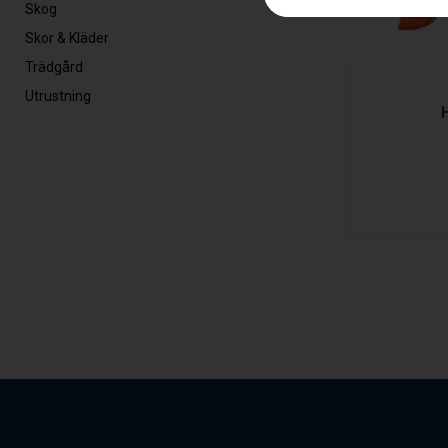
Skog
Skor & Kläder
Trädgård
Utrustning