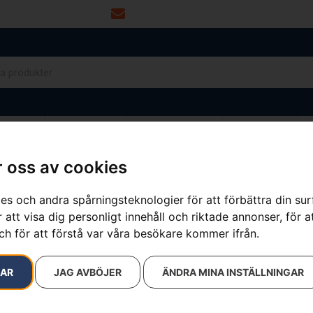
info@dalamaskin.se
NYTOR
DRIVMEDEL
RESERVDELAR
VERKSTAD
 oss av cookies
es och andra spårningsteknologier för att förbättra din su
resultat
 att visa dig personligt innehåll och riktade annonser, för a
ch för att förstå var våra besökare kommer ifrån.
RAR
JAG AVBÖJER
ÄNDRA MINA INSTÄLLNINGAR