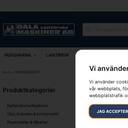
Lantbruk, Entreprenad & Grönytor
Demoprodukter
HUSQVARNA
LANTBRUK
ENTREPRENAD
GRÖ
Vi använder
Hem
»
7392930556201
Vi använder cooki
Endast ett sök
vår webbplats, för
Produktkategorier​
webbplatstrafik o
Batteridrivna Maskiner
JAG ACCEPTE
Oljor, bränslen & smörjmedel
Reservdelar & tillbehör