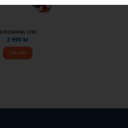
HUSQVARNA 129C
2 990
kr
Läs mer