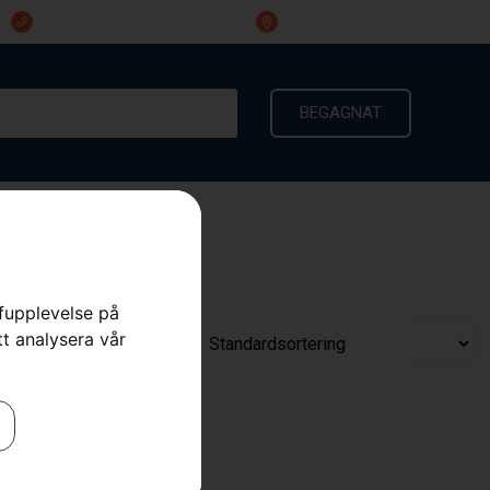
023-191 60
Ingarvsvägen 3, 791 21 Falun
BEGAGNAT
KONTAKT
rfupplevelse på
tt analysera vår