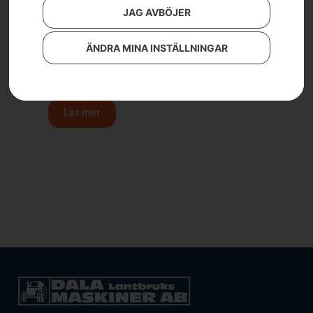
JAG AVBÖJER
ÄNDRA MINA INSTÄLLNINGAR
HUSQVARNA LB 251S
6 790
kr
Läs mer