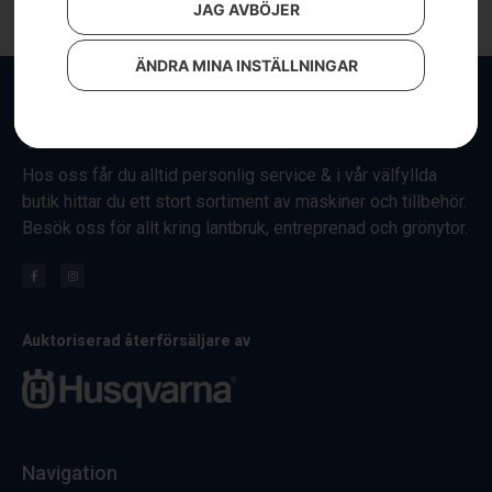
JAG AVBÖJER
ÄNDRA MINA INSTÄLLNINGAR
Hos oss får du alltid personlig service & i vår välfyllda
butik hittar du ett stort sortiment av maskiner och tillbehör.
Besök oss för allt kring lantbruk, entreprenad och grönytor.
Auktoriserad återförsäljare av
Navigation