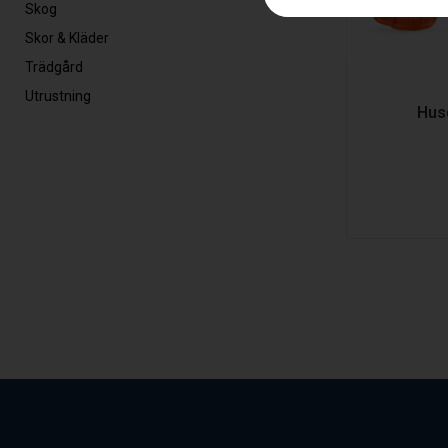
Skog
Skor & Kläder
Trädgård
Utrustning
Hus