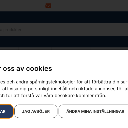
info@dalamaskin.se
NYTOR
DRIVMEDEL
RESERVDELAR
VERKSTAD
 oss av cookies
es och andra spårningsteknologier för att förbättra din su
resultat
 att visa dig personligt innehåll och riktade annonser, för a
ch för att förstå var våra besökare kommer ifrån.
RAR
JAG AVBÖJER
ÄNDRA MINA INSTÄLLNINGAR