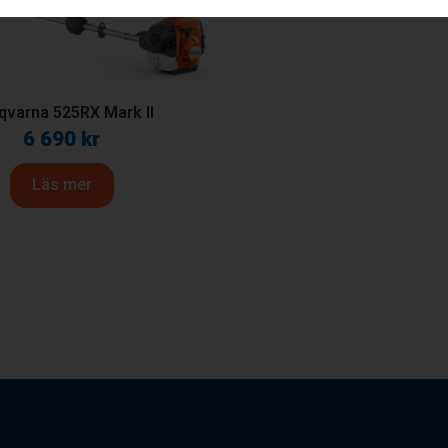
qvarna 525RX Mark II
6 690
kr
Läs mer