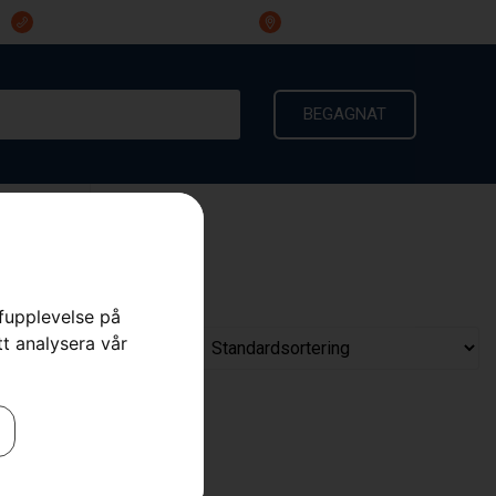
023-191 60
Ingarvsvägen 3, 791 21 Falun
BEGAGNAT
KONTAKT
rfupplevelse på
tt analysera vår