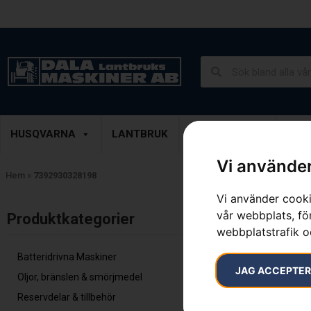
Lantbruk, Entreprenad & Grönytor
Demoprodukter
HUSQVARNA
LANTBRUK
ENTREPRENAD
GRÖ
Vi använder
Hem
»
7392930328198
Vi använder cooki
Endast ett sök
vår webbplats, för
Produktkategorier​
webbplatstrafik o
Batteridrivna Maskiner
JAG ACCEPTE
Oljor, bränslen & smörjmedel
Reservdelar & tillbehör