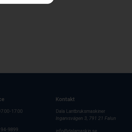
ce
Kontakt
07.00-17.00
Dala Lantbruksmaskiner
Ingarvsvägen 3, 791 21 Falun
394-9899
info@dalamaskin.se