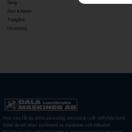
Skog
Skor & Kläder
Trädgård
Utrustning
Hos oss får du alltid personlig service & i vår välfyllda butik
hittar du ett stort sortiment av maskiner och tillbehör.