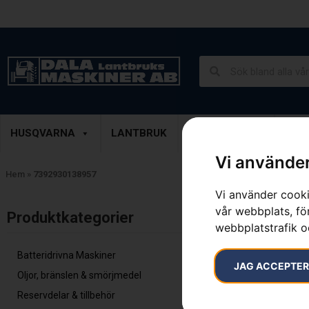
Lantbruk, Entreprenad & Grönytor
Demoprodukter
HUSQVARNA
LANTBRUK
ENTREPRENAD
GRÖ
Vi använder
Hem
»
7392930138957
Vi använder cooki
vår webbplats, för
Inga resultat.
Produktkategorier​
webbplatstrafik o
Batteridrivna Maskiner
JAG ACCEPTE
Oljor, bränslen & smörjmedel
Reservdelar & tillbehör