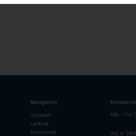
Navigation
Kundservi
Mån – Fre: 
Sortiment
Lantbruk
Entreprenad
Org. nr.
556