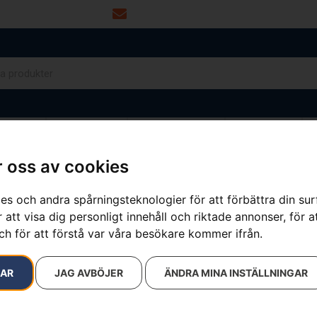
info@dalamaskin.se
NYTOR
DRIVMEDEL
RESERVDELAR
VERKSTAD
 oss av cookies
es och andra spårningsteknologier för att förbättra din su
 att visa dig personligt innehåll och riktade annonser, för a
ch för att förstå var våra besökare kommer ifrån.
RAR
JAG AVBÖJER
ÄNDRA MINA INSTÄLLNINGAR