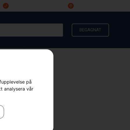
023-191 60
Ingarvsvägen 3, 791 21 Falun
BEGAGNAT
KONTAKT
rfupplevelse på
tt analysera vår