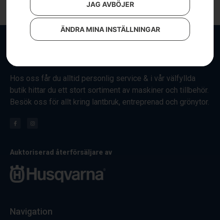
JAG AVBÖJER
ÄNDRA MINA INSTÄLLNINGAR
Hos oss får du alltid personlig service & i vår välfyllda
butik hittar du ett stort sortiment av maskiner och tillbehör.
Besök oss för allt kring lantbruk, entreprenad och grönytor.
Auktoriserad återförsäljare av
Navigation