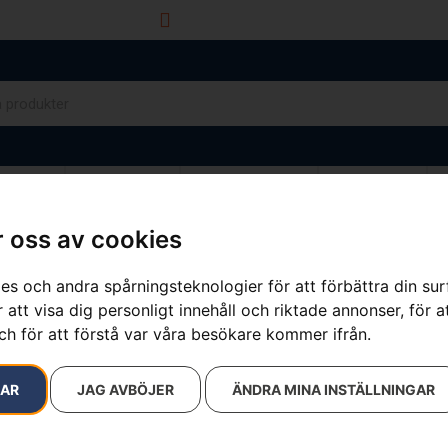
info@dalamaskin.se
NYTOR
DRIVMEDEL
RESERVDELAR
VERKSTAD
 oss av cookies
es och andra spårningsteknologier för att förbättra din su
resultat
 att visa dig personligt innehåll och riktade annonser, för a
ch för att förstå var våra besökare kommer ifrån.
RAR
JAG AVBÖJER
ÄNDRA MINA INSTÄLLNINGAR