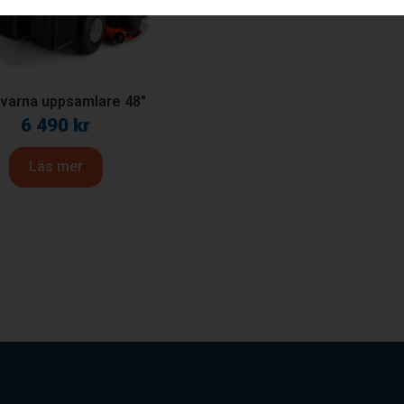
varna uppsamlare 48″
6 490
kr
Läs mer