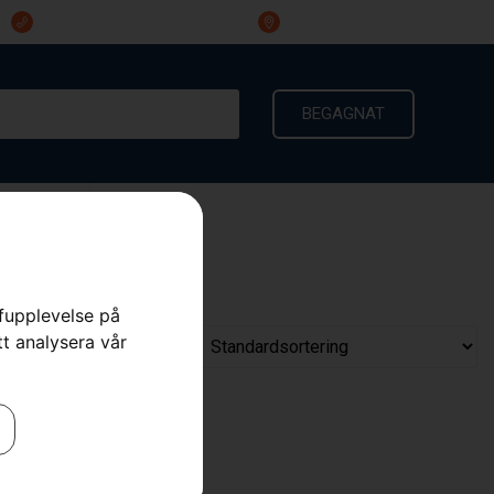
023-191 60
Ingarvsvägen 3, 791 21 Falun
BEGAGNAT
KONTAKT
rfupplevelse på
tt analysera vår