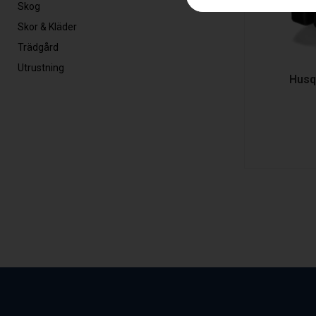
Skog
Skor & Kläder
Trädgård
Utrustning
Husq