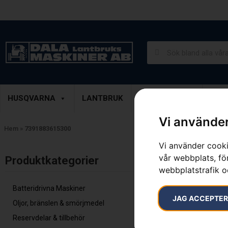
Lantbruk, Entreprenad & Grönytor
Demoprodukter
HUSQVARNA
LANTBRUK
ENTREPRENAD
GRÖ
Vi använder
Hem
»
7391883615300
Vi använder cooki
Endast ett sök
vår webbplats, för
Produktkategorier​
webbplatstrafik o
Batteridrivna Maskiner
JAG ACCEPTE
Oljor, bränslen & smörjmedel
Reservdelar & tillbehör