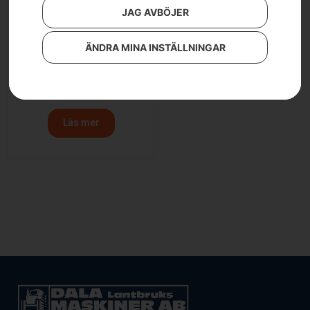
JAG AVBÖJER
ÄNDRA MINA INSTÄLLNINGAR
Snöblad – Rider
18/15T/300
7 990
kr
Läs mer