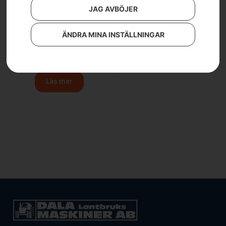
JAG AVBÖJER
ÄNDRA MINA INSTÄLLNINGAR
Husqvarna BioClip®-kit
1 990
kr
Läs mer