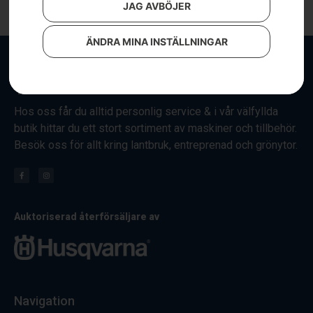
JAG AVBÖJER
ÄNDRA MINA INSTÄLLNINGAR
Hos oss får du alltid personlig service & i vår välfyllda
butik hittar du ett stort sortiment av maskiner och tillbehör.
Besök oss för allt kring lantbruk, entreprenad och grönytor.
Auktoriserad återförsäljare av
Navigation