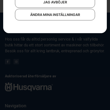
JAG AVBÖJER
ÄNDRA MINA INSTÄLLNINGAR
Hos oss får du alltid personlig service & i vår välfyllda
butik hittar du ett stort sortiment av maskiner och tillbehör.
Besök oss för allt kring lantbruk, entreprenad och grönytor.
Auktoriserad återförsäljare av
Navigation