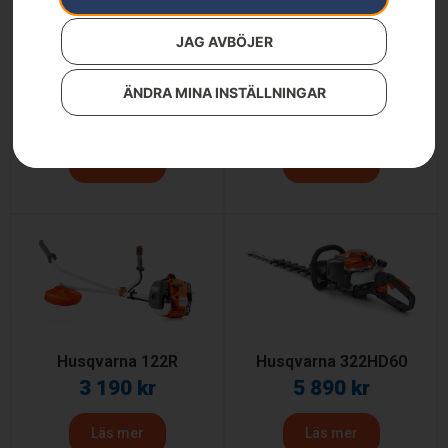
JAG AVBÖJER
Husqvarna 122C
Husqvarna 122HD60
ÄNDRA MINA INSTÄLLNINGAR
2 390
kr
4 190
kr
Läs mer
Läs mer
Husqvarna 122R
Husqvarna 322HD60
3 190
kr
5 890
kr
Läs mer
Läs mer