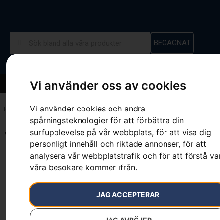
BEGAGNAT
Vi använder oss av cookies
Vi använder cookies och andra
Hem
»
1123 cm³
spårningsteknologier för att förbättra din
surfupplevelse på vår webbplats, för att visa dig
Visar alla 3 resultat
personligt innehåll och riktade annonser, för att
analysera vår webbplatstrafik och för att förstå va
våra besökare kommer ifrån.
HUSQVARNA P 525DX
JAG ACCEPTERAR
HUSQVARNA P 525DX
med hytt
Läs mer
JAG AVBÖJER