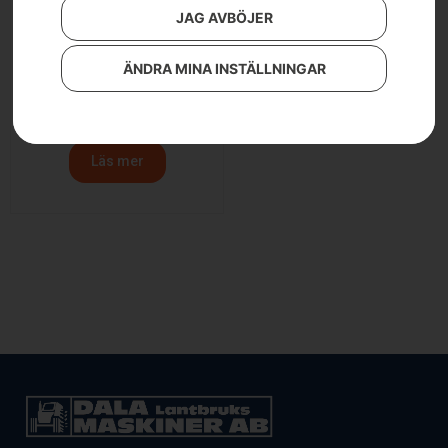
JAG AVBÖJER
ÄNDRA MINA INSTÄLLNINGAR
Husqvarna 525BX
5 990
kr
Läs mer